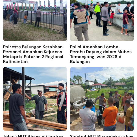
Polresta Bulungan Kerahkan
Polisi Amankan Lomba
Personel Amankan Kejurnas
Perahu Dayung dalam Mubes
Motoprix Putaran 2 Regional
Temengang Iwan 2026 di
Kalimantan
Bulungan
Jelang HUT Bhayangkara ke-
Sambut HUT Bhayangkara ke-