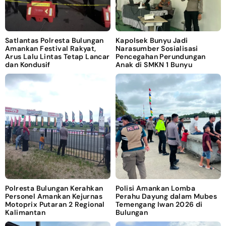
Satlantas Polresta Bulungan
Kapolsek Bunyu Jadi
Amankan Festival Rakyat,
Narasumber Sosialisasi
Arus Lalu Lintas Tetap Lancar
Pencegahan Perundungan
dan Kondusif
Anak di SMKN 1 Bunyu
Polresta Bulungan Kerahkan
Polisi Amankan Lomba
Personel Amankan Kejurnas
Perahu Dayung dalam Mubes
Motoprix Putaran 2 Regional
Temengang Iwan 2026 di
Kalimantan
Bulungan