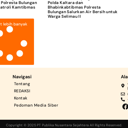
 Polresta Bulungan
Polda Kaltara dan
Patroli Kamtibmas
Bhabinkabtibmas Polresta
Bulungan Salurkan Air Bersih untuk
Warga Selimau II
t lebih banyak
Navigasi
Al
Tentang
REDAKSI
Kontak
Pedoman Media Siber
Copyright © 2025 PT Publika Nusantara Sejahtera All Rights Reserved.