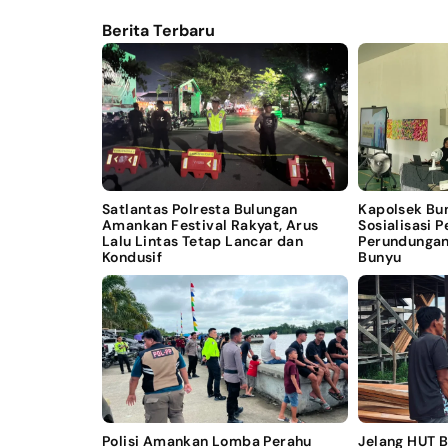
Berita Terbaru
Satlantas Polresta Bulungan
Kapolsek Bu
Amankan Festival Rakyat, Arus
Sosialisasi 
Lalu Lintas Tetap Lancar dan
Perundungan
Kondusif
Bunyu
Polisi Amankan Lomba Perahu
Jelang HUT 