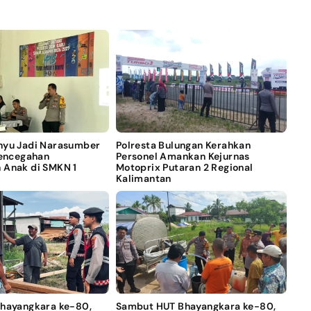
nyu Jadi Narasumber
Polresta Bulungan Kerahkan
Pencegahan
Personel Amankan Kejurnas
 Anak di SMKN 1
Motoprix Putaran 2 Regional
Kalimantan
Bhayangkara ke-80,
Sambut HUT Bhayangkara ke-80,