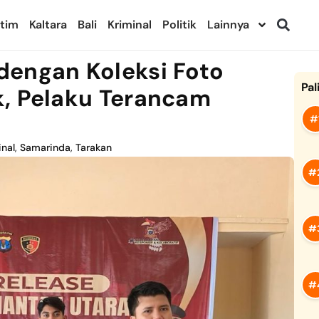
ltim
Kaltara
Bali
Kriminal
Politik
Lainnya
dengan Koleksi Foto
Pal
k, Pelaku Terancam
inal
,
Samarinda
,
Tarakan