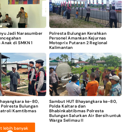
nyu Jadi Narasumber
Polresta Bulungan Kerahkan
Pencegahan
Personel Amankan Kejurnas
 Anak di SMKN 1
Motoprix Putaran 2 Regional
Kalimantan
Bhayangkara ke-80,
Sambut HUT Bhayangkara ke-80,
 Polresta Bulungan
Polda Kaltara dan
Patroli Kamtibmas
Bhabinkabtibmas Polresta
Bulungan Salurkan Air Bersih untuk
Warga Selimau II
t lebih banyak