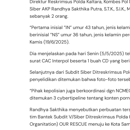
Direktur Reskrimsus Polda Kaltara, Kombes Pol D
Siber AKP Randhya Sakthika Putra, S.T.K., S.I.
sebanyak 2 orang.
“Pertama inisial ”IN” umur 43 tahun, jenis kela
berinisial ”NS” umur 36 tahun, jenis kelamin p
Kamis (19/6/2025).
Dia menjelaskan pada hari Senin (5/5/2025) tela
surat CAC Interpol beserta 1 buah CD yang beri
Selanjutnya dari Subdit Siber Ditreskrimsus Po
penyelidikan ditemukan bahwa foto-foto terseb
“Pihak kepolisian juga berkoordinasi dgn NCMEC
ditemukan 3 cybertipeline tentang konten porno
Randhya Sakthika menyebutkan perbuatan ters
tim Bantek Subdit V/Siber Ditreskrimsus Polda
Organitation) OUR RESCUE menuju ke Kota Sam