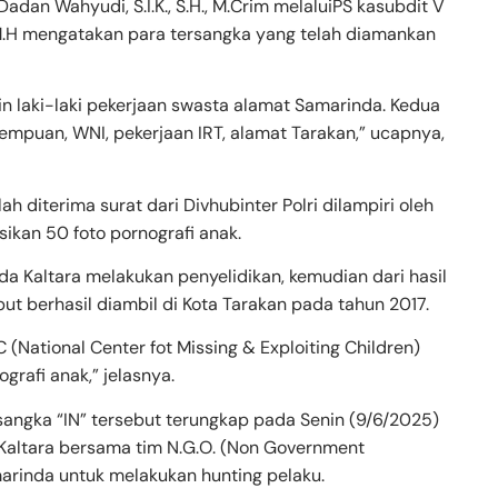
adan Wahyudi, S.I.K., S.H., M.Crim melaluiPS kasubdit V
K., M.H mengatakan para tersangka yang telah diamankan
min laki-laki pekerjaan swasta alamat Samarinda. Kedua
erempuan, WNI, pekerjaan IRT, alamat Tarakan,” ucapnya,
h diterima surat dari Divhubinter Polri dilampiri oleh
sikan 50 foto pornografi anak.
lda Kaltara melakukan penyelidikan, kemudian dari hasil
ut berhasil diambil di Kota Tarakan pada tahun 2017.
 (National Center fot Missing & Exploiting Children)
grafi anak,” jelasnya.
angka “IN” tersebut terungkap pada Senin (9/6/2025)
 Kaltara bersama tim N.G.O. (Non Government
arinda untuk melakukan hunting pelaku.