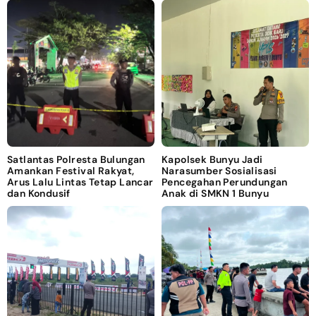
Satlantas Polresta Bulungan
Kapolsek Bunyu Jadi
Amankan Festival Rakyat,
Narasumber Sosialisasi
Arus Lalu Lintas Tetap Lancar
Pencegahan Perundungan
dan Kondusif
Anak di SMKN 1 Bunyu