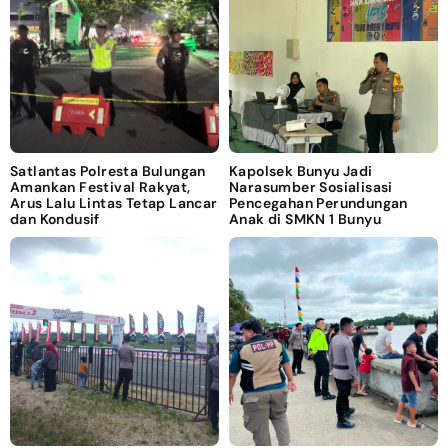
Satlantas Polresta Bulungan
Kapolsek Bunyu Jadi
Amankan Festival Rakyat,
Narasumber Sosialisasi
Arus Lalu Lintas Tetap Lancar
Pencegahan Perundungan
dan Kondusif
Anak di SMKN 1 Bunyu