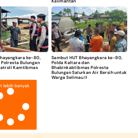
Kalimantan
Bhayangkara ke-80,
Sambut HUT Bhayangkara ke-80,
 Polresta Bulungan
Polda Kaltara dan
Patroli Kamtibmas
Bhabinkabtibmas Polresta
Bulungan Salurkan Air Bersih untuk
Warga Selimau II
t lebih banyak