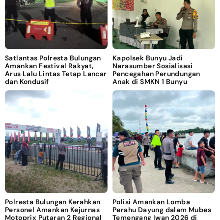
Satlantas Polresta Bulungan
Kapolsek Bunyu Jadi
Amankan Festival Rakyat,
Narasumber Sosialisasi
Arus Lalu Lintas Tetap Lancar
Pencegahan Perundungan
dan Kondusif
Anak di SMKN 1 Bunyu
Polresta Bulungan Kerahkan
Polisi Amankan Lomba
Personel Amankan Kejurnas
Perahu Dayung dalam Mubes
Motoprix Putaran 2 Regional
Temengang Iwan 2026 di