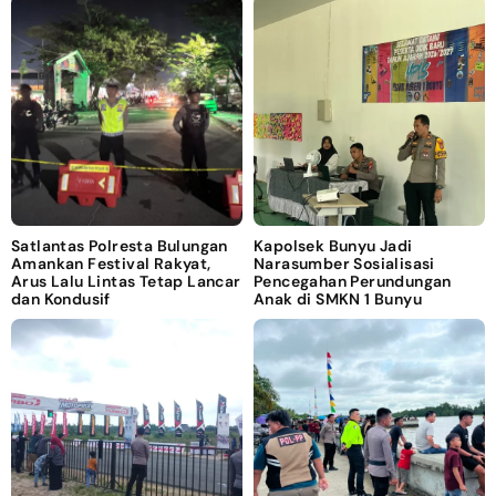
Satlantas Polresta Bulungan
Kapolsek Bunyu Jadi
Amankan Festival Rakyat,
Narasumber Sosialisasi
Arus Lalu Lintas Tetap Lancar
Pencegahan Perundungan
dan Kondusif
Anak di SMKN 1 Bunyu