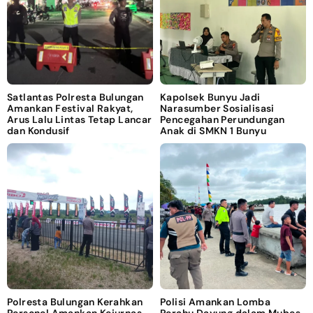
Satlantas Polresta Bulungan
Kapolsek Bunyu Jadi
Amankan Festival Rakyat,
Narasumber Sosialisasi
Arus Lalu Lintas Tetap Lancar
Pencegahan Perundungan
dan Kondusif
Anak di SMKN 1 Bunyu
Polresta Bulungan Kerahkan
Polisi Amankan Lomba
Personel Amankan Kejurnas
Perahu Dayung dalam Mubes