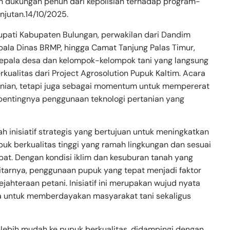
n dukungan penuh dari kepolisian terhadap program-
jutan.14/10/2025.
Bupati Kabupaten Bulungan, perwakilan dari Dandim
epala Dinas BRMP, hingga Camat Tanjung Palas Timur,
kepala desa dan kelompok-kelompok tani yang langsung
ualitas dari Project Agrosolution Pupuk Kaltim. Acara
rtanian, tetapi juga sebagai momentum untuk mempererat
pentingnya penggunaan teknologi pertanian yang
h inisiatif strategis yang bertujuan untuk meningkatkan
puk berkualitas tinggi yang ramah lingkungan dan sesuai
t. Dengan kondisi iklim dan kesuburan tanah yang
kitarnya, penggunaan pupuk yang tepat menjadi faktor
ahteraan petani. Inisiatif ini merupakan wujud nyata
a untuk memberdayakan masyarakat tani sekaligus
ng lebih mudah ke pupuk berkualitas, didampingi dengan