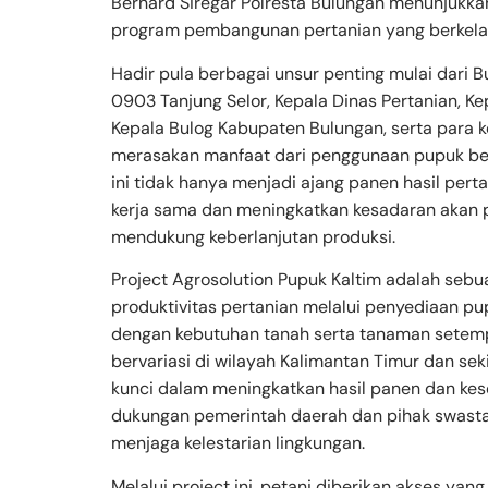
Bernard Siregar Polresta Bulungan menunjukka
program pembangunan pertanian yang berkelan
Hadir pula berbagai unsur penting mulai dari 
0903 Tanjung Selor, Kepala Dinas Pertanian, K
Kepala Bulog Kabupaten Bulungan, serta para 
merasakan manfaat dari penggunaan pupuk berk
ini tidak hanya menjadi ajang panen hasil pe
kerja sama dan meningkatkan kesadaran akan 
mendukung keberlanjutan produksi.
Project Agrosolution Pupuk Kaltim adalah sebua
produktivitas pertanian melalui penyediaan pu
dengan kebutuhan tanah serta tanaman setempa
bervariasi di wilayah Kalimantan Timur dan se
kunci dalam meningkatkan hasil panen dan kesej
dukungan pemerintah daerah dan pihak swast
menjaga kelestarian lingkungan.
Melalui project ini, petani diberikan akses ya