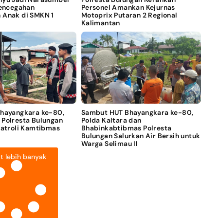
Pencegahan
Personel Amankan Kejurnas
 Anak di SMKN 1
Motoprix Putaran 2 Regional
Kalimantan
Bhayangkara ke-80,
Sambut HUT Bhayangkara ke-80,
 Polresta Bulungan
Polda Kaltara dan
Patroli Kamtibmas
Bhabinkabtibmas Polresta
Bulungan Salurkan Air Bersih untuk
Warga Selimau II
t lebih banyak