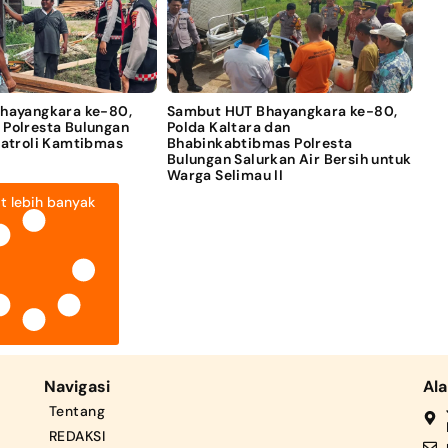
Bhayangkara ke-80,
Sambut HUT Bhayangkara ke-80,
 Polresta Bulungan
Polda Kaltara dan
Patroli Kamtibmas
Bhabinkabtibmas Polresta
Bulungan Salurkan Air Bersih untuk
Warga Selimau II
t lebih banyak
Navigasi
Al
Tentang
REDAKSI