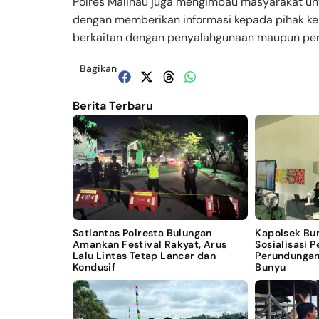
Polres Malinau juga mengimbau masyarakat un
dengan memberikan informasi kepada pihak kep
berkaitan dengan penyalahgunaan maupun pered
Bagikan
Berita Terbaru
Satlantas Polresta Bulungan
Kapolsek Bu
Amankan Festival Rakyat, Arus
Sosialisasi 
Lalu Lintas Tetap Lancar dan
Perundungan
Kondusif
Bunyu