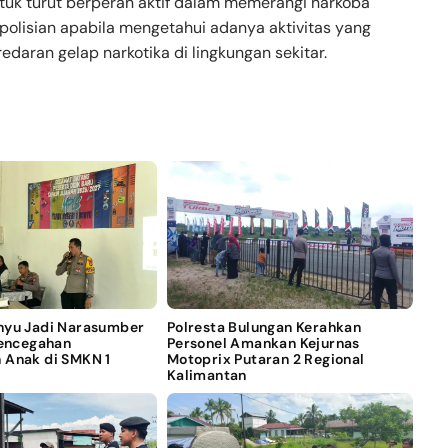
tuk turut berperan aktif dalam memerangi narkoba
olisian apabila mengetahui adanya aktivitas yang
aran gelap narkotika di lingkungan sekitar.
nyu Jadi Narasumber
Polresta Bulungan Kerahkan
Pencegahan
Personel Amankan Kejurnas
 Anak di SMKN 1
Motoprix Putaran 2 Regional
Kalimantan