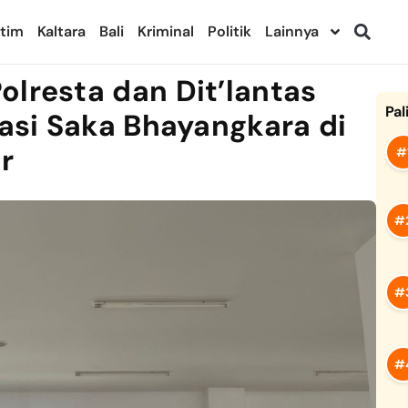
ltim
Kaltara
Bali
Kriminal
Politik
Lainnya
olresta dan Dit’lantas
Pal
sasi Saka Bhayangkara di
r