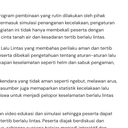
program pembinaan yang rutin dilakukan oleh pihak
, termasuk simulasi penanganan kecelakaan, pengaturan
egiatan ini tidak hanya membekali peserta dengan
ta tanah air dan kesadaran tertib berlalu lintas.
a Lalu Lintas yang membahas perilaku aman dan tertib
 peserta dibekali pengetahuan tentang aturan-aturan lalu
gkapan keselamatan seperti helm dan sabuk pengaman,
rkendara yang tidak aman seperti ngebut, melawan arus,
asumber juga memaparkan statistik kecelakaan lalu
siswa untuk menjadi pelopor keselamatan berlalu lintas
an video edukasi dan simulasi sehingga peserta dapat
ib berlalu lintas. Peserta diajak berdiskusi dan
ya, sehingga suasana belajar menjadi interaktif dan