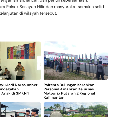
 dengan aman, lancar, dan penuh kebersamaan.
tara Polsek Sesayap Hilir dan masyarakat semakin solid
anjutan di wilayah tersebut.
nyu Jadi Narasumber
Polresta Bulungan Kerahkan
Pencegahan
Personel Amankan Kejurnas
 Anak di SMKN 1
Motoprix Putaran 2 Regional
Kalimantan