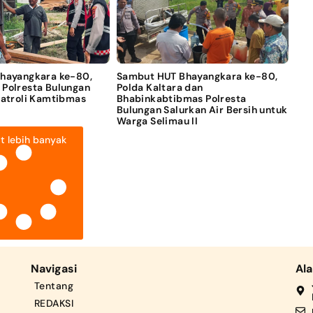
Bhayangkara ke-80,
Sambut HUT Bhayangkara ke-80,
 Polresta Bulungan
Polda Kaltara dan
Patroli Kamtibmas
Bhabinkabtibmas Polresta
Bulungan Salurkan Air Bersih untuk
Warga Selimau II
t lebih banyak
Navigasi
Al
Tentang
REDAKSI