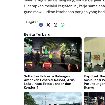
Selama kegiatan berlangsung, situasi berjalan
Diharapkan melalui kegiatan ini, kerja sama an
guna mewujudkan ketahanan pangan yang berkel
Bagikan
Berita Terbaru
Satlantas Polresta Bulungan
Kapolsek Bu
Amankan Festival Rakyat, Arus
Sosialisasi 
Lalu Lintas Tetap Lancar dan
Perundungan
Kondusif
Bunyu