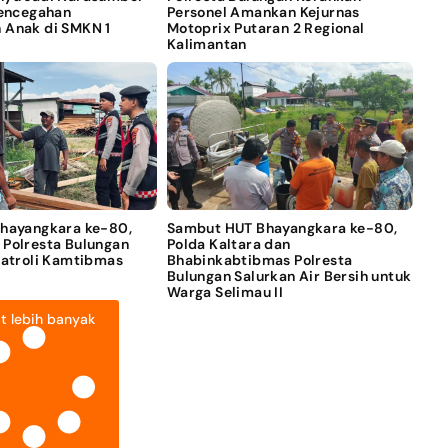
Pencegahan
Personel Amankan Kejurnas
 Anak di SMKN 1
Motoprix Putaran 2 Regional
Kalimantan
Bhayangkara ke-80,
Sambut HUT Bhayangkara ke-80,
 Polresta Bulungan
Polda Kaltara dan
Patroli Kamtibmas
Bhabinkabtibmas Polresta
Bulungan Salurkan Air Bersih untuk
Warga Selimau II
t lebih banyak