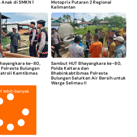
 Anak di SMKN 1
Motoprix Putaran 2 Regional
Kalimantan
Bhayangkara ke-80,
Sambut HUT Bhayangkara ke-80,
 Polresta Bulungan
Polda Kaltara dan
Patroli Kamtibmas
Bhabinkabtibmas Polresta
Bulungan Salurkan Air Bersih untuk
Warga Selimau II
t lebih banyak