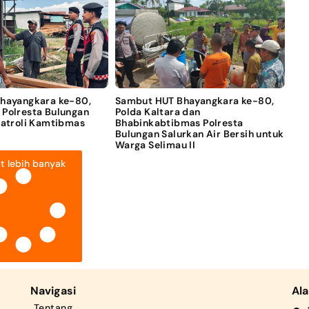
Bhayangkara ke-80,
Sambut HUT Bhayangkara ke-80,
 Polresta Bulungan
Polda Kaltara dan
Patroli Kamtibmas
Bhabinkabtibmas Polresta
Bulungan Salurkan Air Bersih untuk
Warga Selimau II
t lebih banyak
Navigasi
Al
Tentang