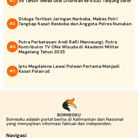
58 Tahun Tewas Usai Dilarikan ke RSUD Tanjung Selor
Diduga Terlibat Jaringan Narkoba, Mabes Polri
Tangkap Kasat Reskoba dan Anggota Polres Nunukan
Putra Perbatasan: Andi Rafli Mannaungi, Putra
Kontributor TV ONe Wisuda di Akademi Militer
Magelang Tahun 2025
Iptu Magdalena Lawai Polwan Pertama Menjadi
Kasat Polairud
Borneoku adalah portal berita di Kalimantan dan Nasional
yang menyajikan informasi faktual dan independen.
Navigasi