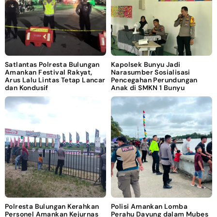
Satlantas Polresta Bulungan
Kapolsek Bunyu Jadi
Amankan Festival Rakyat,
Narasumber Sosialisasi
Arus Lalu Lintas Tetap Lancar
Pencegahan Perundungan
dan Kondusif
Anak di SMKN 1 Bunyu
Polresta Bulungan Kerahkan
Polisi Amankan Lomba
Personel Amankan Kejurnas
Perahu Dayung dalam Mubes