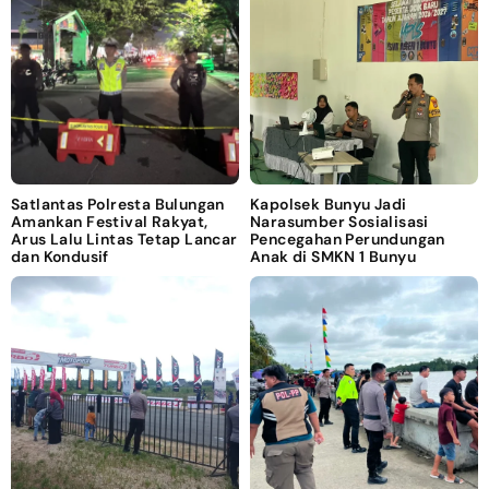
Satlantas Polresta Bulungan
Kapolsek Bunyu Jadi
Amankan Festival Rakyat,
Narasumber Sosialisasi
Arus Lalu Lintas Tetap Lancar
Pencegahan Perundungan
dan Kondusif
Anak di SMKN 1 Bunyu