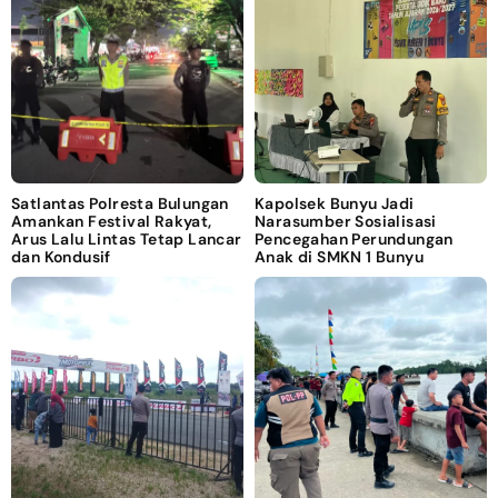
Satlantas Polresta Bulungan
Kapolsek Bunyu Jadi
Amankan Festival Rakyat,
Narasumber Sosialisasi
Arus Lalu Lintas Tetap Lancar
Pencegahan Perundungan
dan Kondusif
Anak di SMKN 1 Bunyu