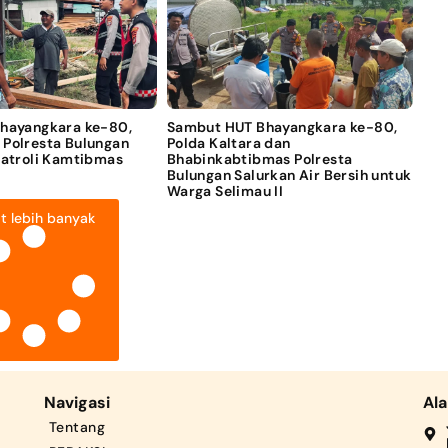
Bhayangkara ke-80,
Sambut HUT Bhayangkara ke-80,
 Polresta Bulungan
Polda Kaltara dan
Patroli Kamtibmas
Bhabinkabtibmas Polresta
Bulungan Salurkan Air Bersih untuk
Warga Selimau II
t lebih banyak
Navigasi
Al
Tentang