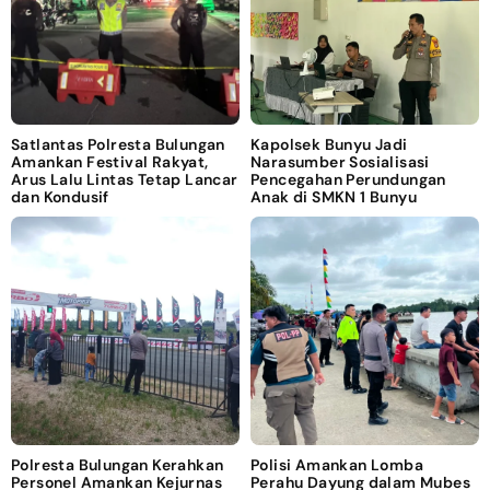
Satlantas Polresta Bulungan
Kapolsek Bunyu Jadi
Amankan Festival Rakyat,
Narasumber Sosialisasi
Arus Lalu Lintas Tetap Lancar
Pencegahan Perundungan
dan Kondusif
Anak di SMKN 1 Bunyu
Polresta Bulungan Kerahkan
Polisi Amankan Lomba
Personel Amankan Kejurnas
Perahu Dayung dalam Mubes