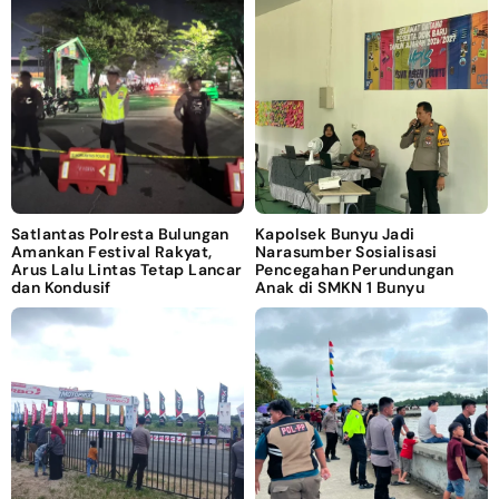
Satlantas Polresta Bulungan
Kapolsek Bunyu Jadi
Amankan Festival Rakyat,
Narasumber Sosialisasi
Arus Lalu Lintas Tetap Lancar
Pencegahan Perundungan
dan Kondusif
Anak di SMKN 1 Bunyu