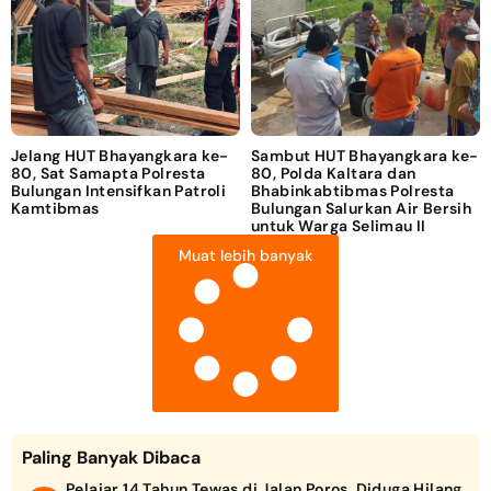
Jelang HUT Bhayangkara ke-
Sambut HUT Bhayangkara ke-
80, Sat Samapta Polresta
80, Polda Kaltara dan
Bulungan Intensifkan Patroli
Bhabinkabtibmas Polresta
Kamtibmas
Bulungan Salurkan Air Bersih
untuk Warga Selimau II
Muat lebih banyak
Paling Banyak Dibaca
Pelajar 14 Tahun Tewas di Jalan Poros, Diduga Hilang